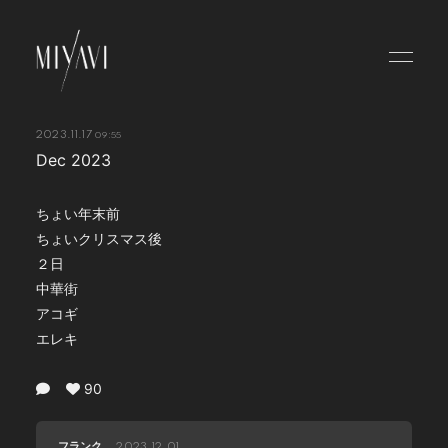
HOME
NEWS
2023.11.17
09:55
Dec 2023
SCHEDULE
ABOUT
ちょい年末前
ちょいクリスマス後
VIDEO
２日
中華街
DISCOGRAPHY
アコギ
BLOG
エレキ
MOVIE
90
RADIO
フランク
2023.12.01