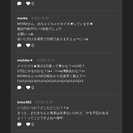
0
ma⭐︎ka
2023.11.19
MIYAVIさん、めちゃくちゃドキドキ💓しています💓
横浜⁉️神戸⁉️いつ何処でしょ⁉️
お願いっ🙏
会いに行ける場所で日程でありますよぉ〜に✨🙏
0
michiko★
2023.11.19
クリスマス🎄後の2日後って事かな？👀LIVE？
27日にやるのかな？(๑•ૅㅁ•๑)❣️横浜かな？👀
MIYAVIさん⭐️LIVE日程分かり次第早く教えてー
ʕ•̫͡•ʕ•̫͡•ʔ•̫͡•ʔ•̫͡•ʕ•̫͡•ʔ•̫͡•ʕ•̫͡•ʕ•̫͡•ʔ•̫͡•ʔ•̫͡•ʕ•̫͡•ʔ•̫͡•ʔ
0
lotus382
2023.11.19
いつだいつだ？どこだどこだ？？w
きっと、まだきちんと発表は出来ないけれど、やる予定がある
よ！！ってことですよね〜😆🩵
0