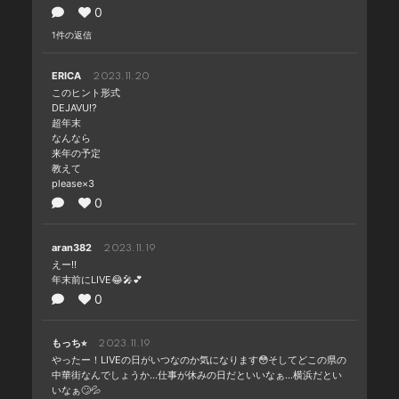
0
1件の返信
ERICA
2023.11.20
このヒント形式
DEJAVU⁉️
超年末
なんなら
来年の予定
教えて
please×3
0
aran382
2023.11.19
えー‼️
年末前にLIVE😂🎤💕
0
もっち⭐︎
2023.11.19
やったー！LIVEの日がいつなのか気になります😳そしてどこの県の
中華街なんでしょうか…仕事が休みの日だといいなぁ…横浜だとい
いなぁ🙄💦