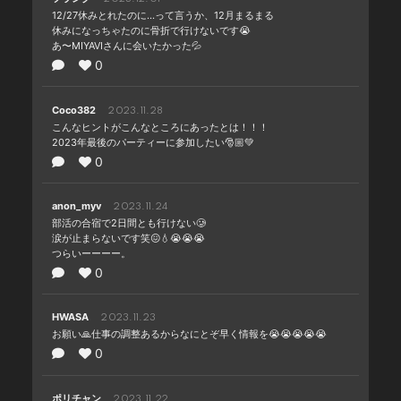
PHOTO
12/27休みとれたのに…って言うか、12月まるまる
休みになっちゃたのに骨折で行けないです😭
Q&A(教えてMIYAVI！)
あ〜MIYAVIさんに会いたかった💦
0
Global Site
Coco382
2023.11.28
STORE
こんなヒントがこんなところにあったとは！！！
2023年最後のパーティーに参加したい🎅🏼💚
0
anon_myv
2023.11.24
部活の合宿で2日間とも行けない🥲
涙が止まらないです笑😖💧😭😭😭
会員登録
ログイン
つらいーーーー。
0
HWASA
2023.11.23
お願い🙏仕事の調整あるからなにとぞ早く情報を😭😭😭😭😭
0
ポリチャン
2023.11.22