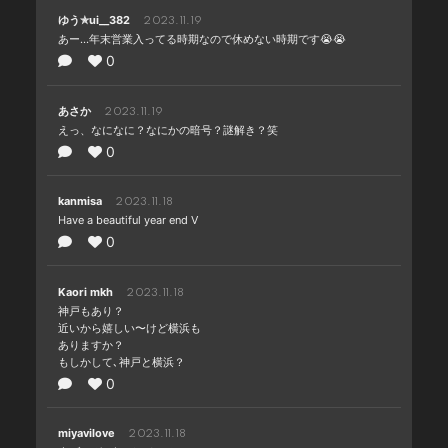
ゆう✯ui__382
2023.11.19
あー...年末営業入ってる時期なので休めない時期です😭😭
0
あさか
2023.11.19
えっ、なになに？なにかの暗号？謎解き？笑
0
kanmisa
2023.11.18
Have a beautiful year end V
0
Kaori mkh
2023.11.18
神戸もあり？
近いから嬉しい〜けど横浜も
ありますか？
もしかして､神戸と横浜？
0
miyavilove
2023.11.18