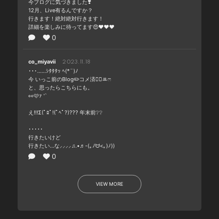
今ブログに気づきました❣️
12月、Live有るんですか？
行きます！絶対絶対行きます！
詳細を楽しみに待ってます😍❤️❤️❤️
0
co_miyavii
2023.11.18
･･･……ｼﾀﾀﾀｯ ﾍ(*¨)ﾉ
今 いっこ前のBlog✏️コメ済🙆‍♀️ꔛ‬ෆ
と、思ったらこちらにも。
👀🩷ｧ '`
え!!!Σ(ﾟﾛﾟ!(ﾟﾍﾟ?)??? 年末前❔❔
･････
行きたいけど
行きたい...な⸝⸝⸝⸝♫.•♬-(｡ﾉᗨ<｡)ﾉ))
0
VIEW MORE