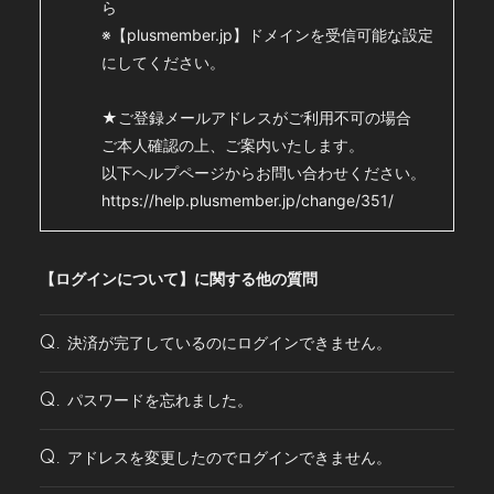
ら
PHOTO
※【plusmember.jp】ドメインを受信可能な設定
Q&A(教えてMIYAVI！)
にしてください。
Global Site
★ご登録メールアドレスがご利用不可の場合
ご本人確認の上、ご案内いたします。
STORE
以下ヘルプページからお問い合わせください。
https://help.plusmember.jp/change/351/
【ログインについて】に関する他の質問
会員登録
ログイン
決済が完了しているのにログインできません。
Q.
パスワードを忘れました。
Q.
アドレスを変更したのでログインできません。
Q.