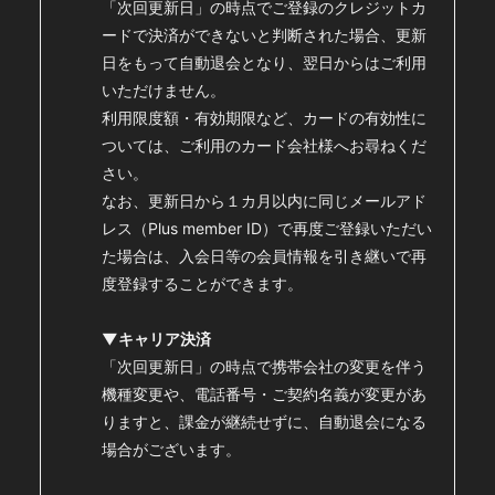
「次回更新日」の時点でご登録のクレジットカ
PHOTO
ードで決済ができないと判断された場合、更新
Q&A(教えてMIYAVI！)
日をもって
自動退会となり、翌日からはご利用
いただけません。
Global Site
利用限度額・有効期限など、カードの有効性に
ついては、ご利用のカード会社様へお尋ねくだ
STORE
さい。
なお、更新日から１カ月以内に同じメールアド
レス（Plus member ID）で再度ご登録いただい
た場合は、入会日等の会員情報を引き継いで再
度登録することができます。
会員登録
ログイン
▼キャリア決済
「次回更新日」の時点で携帯会社の変更を伴う
機種変更や、電話番号・ご契約名義が変更があ
りますと、
課金が継続せずに、自動退会になる
場合がございます。