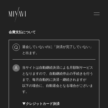
HOME
NEWS
会費支払について
SCHEDULE
退会していないのに「決済が完了していない」
Q
ABOUT
と出ます。
VIDEO
当サイトは自動継続決済による月額制サービス
A
DISCOGRAPHY
となりますので、自動継続停止の手続きを行う
まで、毎月自動的に決済・継続されますが
BLOG
以下の場合に、自動退会となる場合がございま
MOVIE
す。
RADIO
▼クレジットカード決済