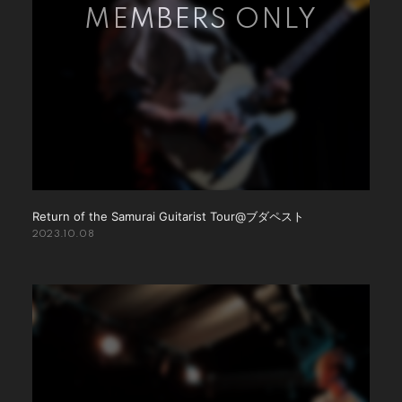
Return of the Samurai Guitarist Tour@ブダペスト
2023.10.08