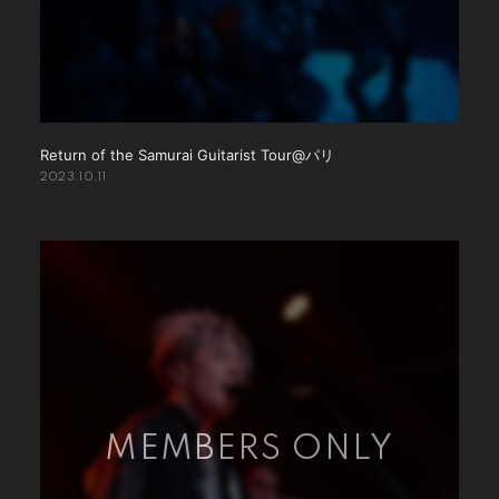
PHOTO
Q&A(教えてMIYAVI！)
Global Site
STORE
Return of the Samurai Guitarist Tour@パリ
2023.10.11
会員登録
ログイン